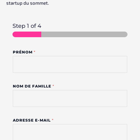
startup du sommet.
Step
1
of 4
E
PRÉNOM
*
N
T
R
E
NOM DE FAMILLE
*
P
R
I
S
E
ADRESSE E-MAIL
*
L
I